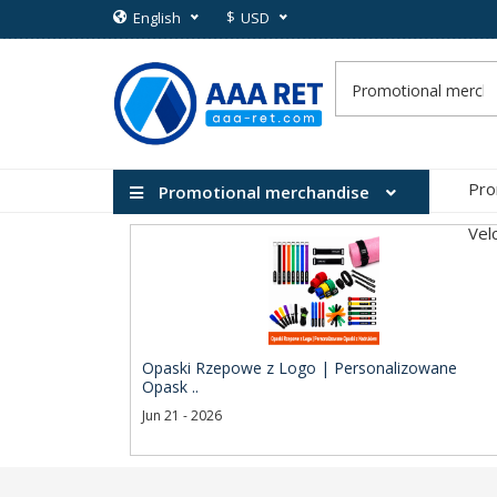
$
English
USD
Pro
Promotional merchandise
Vel
Opaski Rzepowe z Logo | Personalizowane
Opask ..
Jun 21 - 2026