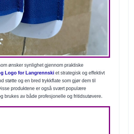
r som ønsker synlighet gjennom praktiske
og Logo for Langrennski
et strategisk og effektivt
god støtte og en bred trykkflate som gjør dem til
 Disse produktene er også svært populære
og brukes av både profesjonelle og fritidsutøvere.