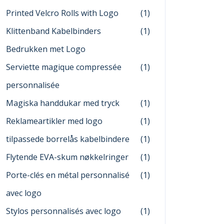
Printed Velcro Rolls with Logo
(1)
Klittenband Kabelbinders
(1)
Bedrukken met Logo
Serviette magique compressée
(1)
personnalisée
Magiska handdukar med tryck
(1)
Reklameartikler med logo
(1)
tilpassede borrelås kabelbindere
(1)
Flytende EVA-skum nøkkelringer
(1)
Porte-clés en métal personnalisé
(1)
avec logo
Stylos personnalisés avec logo
(1)