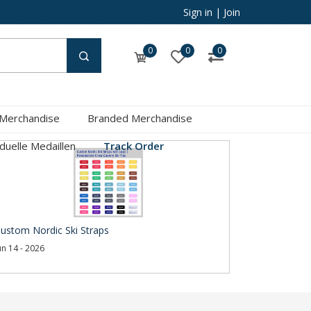
Sign in
|
Join
0
0
0
 Merchandise
Branded Merchandise
iduelle Medaillen
Track Order
ustom Nordic Ski Straps
un 14 - 2026