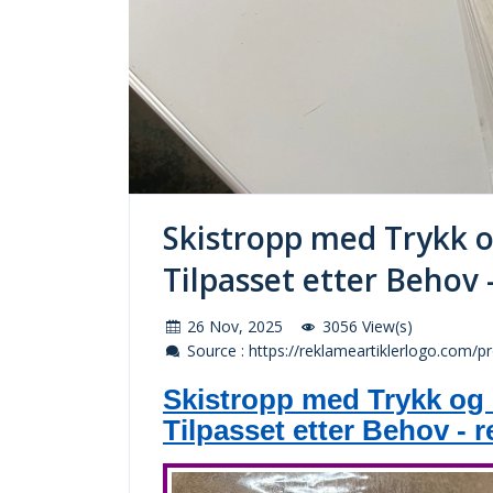
Skistropp med Trykk o
Tilpasset etter Behov
26 Nov, 2025
3056 View(s)
Source : https://reklameartiklerlogo.com/
Skistropp med Trykk og 
Tilpasset etter Behov - 