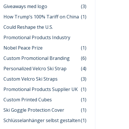
Giveaways med logo
(3)
How Trump’s 100% Tariff on China
(1)
Could Reshape the U.S.
Promotional Products Industry
Nobel Peace Prize
(1)
Custom Promotional Branding
(6)
Personalized Velcro Ski Strap
(4)
Custom Velcro Ski Straps
(3)
Promotional Products Supplier UK
(1)
Custom Printed Cubes
(1)
Ski Goggle Protection Cover
(1)
Schlüsselanhänger selbst gestalten
(1)