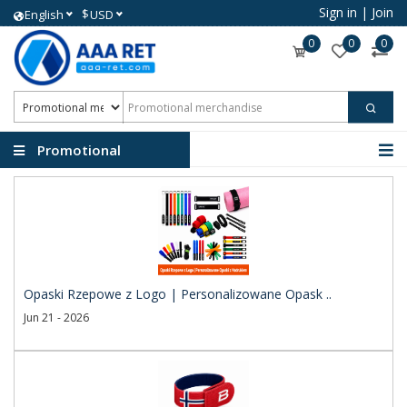
Sign in
|
Join
$
English
USD
0
0
0
Promotional
merchandise
Opaski Rzepowe z Logo | Personalizowane Opask ..
Jun 21 - 2026