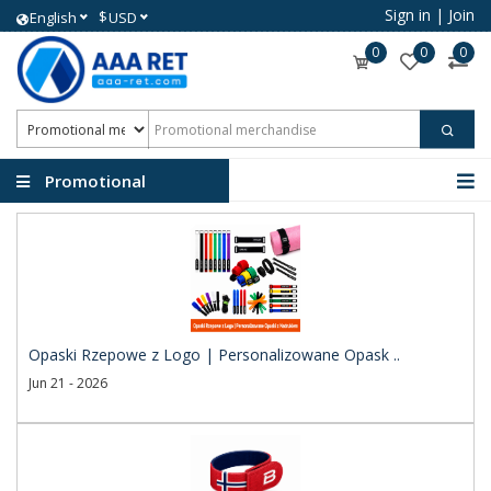
Sign in
|
Join
$
English
USD
0
0
0
Promotional
merchandise
Opaski Rzepowe z Logo | Personalizowane Opask ..
Jun 21 - 2026