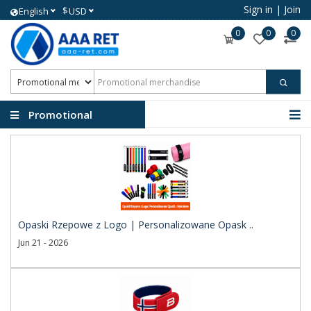
Sign in
|
Join
$
English
USD
0
0
0
Promotional
merchandise
Opaski Rzepowe z Logo | Personalizowane Opask ..
Jun 21 - 2026