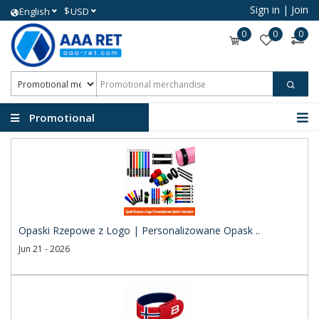
Sign in
|
Join
$
English
USD
0
0
0
Promotional
merchandise
Opaski Rzepowe z Logo | Personalizowane Opask ..
Jun 21 - 2026