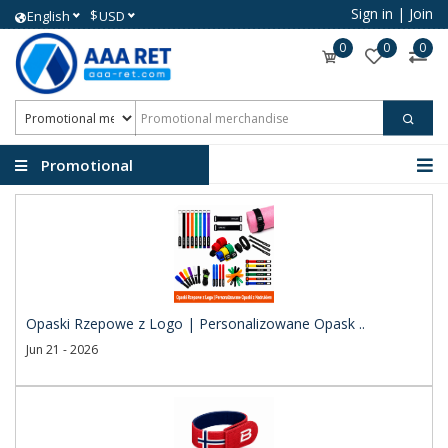
Sign in
|
Join
$
English
USD
0
0
0
Promotional
merchandise
Opaski Rzepowe z Logo | Personalizowane Opask ..
Jun 21 - 2026