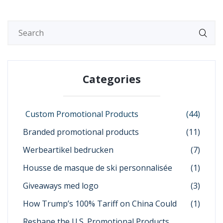
Categories
Custom Promotional Products
(44)
Branded promotional products
(11)
Werbeartikel bedrucken
(7)
Housse de masque de ski personnalisée
(1)
Giveaways med logo
(3)
How Trump’s 100% Tariff on China Could
(1)
Reshape the U.S. Promotional Products