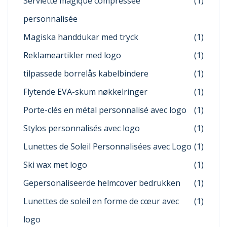
Serviette magique compressée
(1)
personnalisée
Magiska handdukar med tryck
(1)
Reklameartikler med logo
(1)
tilpassede borrelås kabelbindere
(1)
Flytende EVA-skum nøkkelringer
(1)
Porte-clés en métal personnalisé avec logo
(1)
Stylos personnalisés avec logo
(1)
Lunettes de Soleil Personnalisées avec Logo
(1)
Ski wax met logo
(1)
Gepersonaliseerde helmcover bedrukken
(1)
Lunettes de soleil en forme de cœur avec
(1)
logo