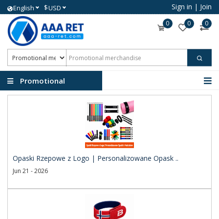
Sign in
|
Join
$
English
USD
0
0
0
Promotional
merchandise
Opaski Rzepowe z Logo | Personalizowane Opask ..
Jun 21 - 2026