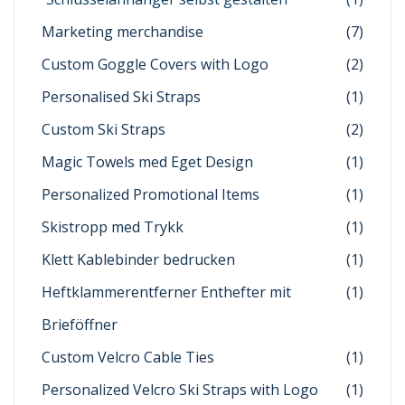
Marketing merchandise
(7)
Custom Goggle Covers with Logo
(2)
Personalised Ski Straps
(1)
Custom Ski Straps
(2)
Magic Towels med Eget Design
(1)
Personalized Promotional Items
(1)
Skistropp med Trykk
(1)
Klett Kablebinder bedrucken
(1)
Heftklammerentferner Enthefter mit
(1)
Brieföffner
Custom Velcro Cable Ties
(1)
Personalized Velcro Ski Straps with Logo
(1)