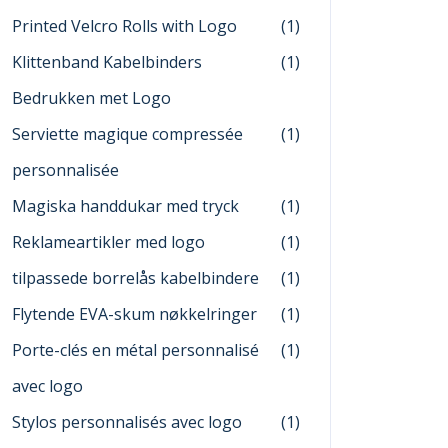
Printed Velcro Rolls with Logo
(1)
Klittenband Kabelbinders
(1)
Bedrukken met Logo
Serviette magique compressée
(1)
personnalisée
Magiska handdukar med tryck
(1)
Reklameartikler med logo
(1)
tilpassede borrelås kabelbindere
(1)
Flytende EVA-skum nøkkelringer
(1)
Porte-clés en métal personnalisé
(1)
avec logo
Stylos personnalisés avec logo
(1)