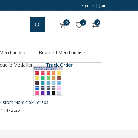
Sign in
|
Join
0
0
0
 Merchandise
Branded Merchandise
iduelle Medaillen
Track Order
ustom Nordic Ski Straps
un 14 - 2026