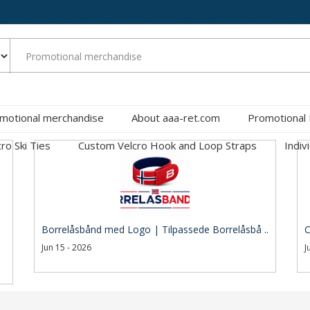
motional merchandise
About aaa-ret.com
Promotional
cro Ski Ties
Custom Velcro Hook and Loop Straps
Indiv
Borrelåsbånd med Logo | Tilpassede Borrelåsbå ..
C
Jun 15 - 2026
J