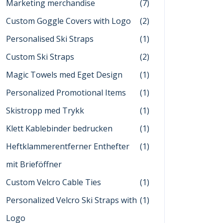
Marketing merchandise
(7)
Custom Goggle Covers with Logo
(2)
Personalised Ski Straps
(1)
Custom Ski Straps
(2)
Magic Towels med Eget Design
(1)
Personalized Promotional Items
(1)
Skistropp med Trykk
(1)
Klett Kablebinder bedrucken
(1)
Heftklammerentferner Enthefter
(1)
mit Brieföffner
Custom Velcro Cable Ties
(1)
Personalized Velcro Ski Straps with
(1)
Logo