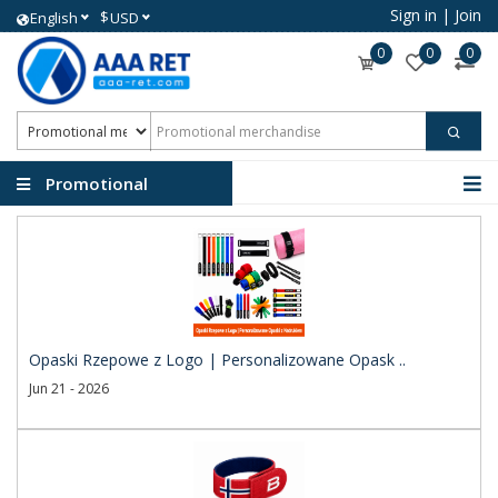
Sign in
|
Join
$
English
USD
0
0
0
Promotional
merchandise
Opaski Rzepowe z Logo | Personalizowane Opask ..
Jun 21 - 2026