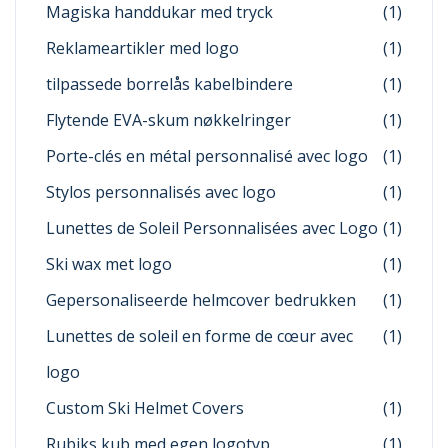
Magiska handdukar med tryck
(1)
Reklameartikler med logo
(1)
tilpassede borrelås kabelbindere
(1)
Flytende EVA-skum nøkkelringer
(1)
Porte-clés en métal personnalisé avec logo
(1)
Stylos personnalisés avec logo
(1)
Lunettes de Soleil Personnalisées avec Logo
(1)
Ski wax met logo
(1)
Gepersonaliseerde helmcover bedrukken
(1)
Lunettes de soleil en forme de cœur avec
(1)
logo
Custom Ski Helmet Covers
(1)
Rubiks kub med egen logotyp
(1)