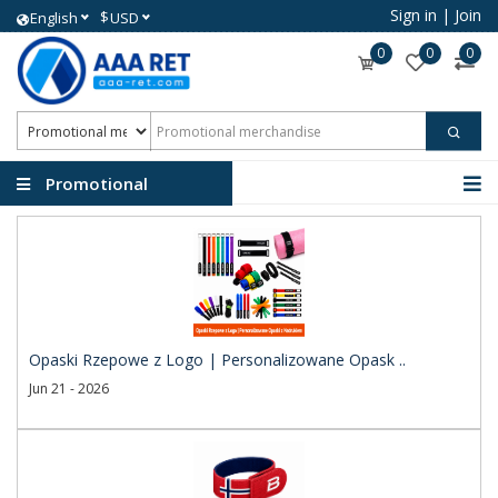
Sign in
|
Join
$
English
USD
0
0
0
Promotional
merchandise
Opaski Rzepowe z Logo | Personalizowane Opask ..
Jun 21 - 2026