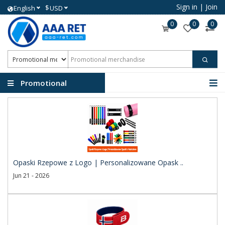
Sign in
|
Join
$
English
USD
0
0
0
Promotional
merchandise
Opaski Rzepowe z Logo | Personalizowane Opask ..
Jun 21 - 2026