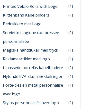
Printed Velcro Rolls with Logo
(1)
Klittenband Kabelbinders
(1)
Bedrukken met Logo
Serviette magique compressée
(1)
personnalisée
Magiska handdukar med tryck
(1)
Reklameartikler med logo
(1)
tilpassede borrelås kabelbindere
(1)
Flytende EVA-skum nøkkelringer
(1)
Porte-clés en métal personnalisé
(1)
avec logo
Stylos personnalisés avec logo
(1)