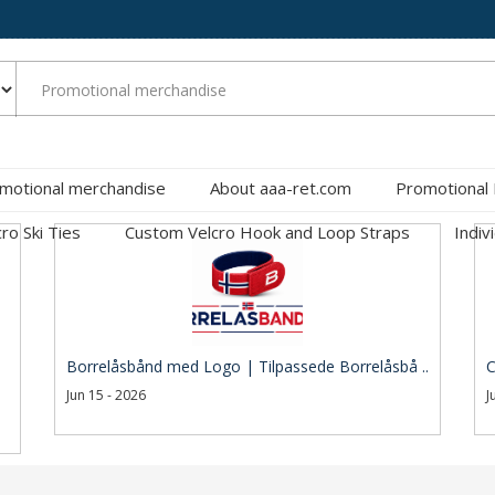
motional merchandise
About aaa-ret.com
Promotional
cro Ski Ties
Custom Velcro Hook and Loop Straps
Indiv
Borrelåsbånd med Logo | Tilpassede Borrelåsbå ..
C
Jun 15 - 2026
J