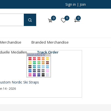
Sign in
|
Join
0
0
0
 Merchandise
Branded Merchandise
iduelle Medaillen
Track Order
ustom Nordic Ski Straps
un 14 - 2026