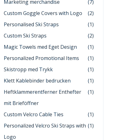
Marketing merchandise
(7)
Custom Goggle Covers with Logo
(2)
Personalised Ski Straps
(1)
Custom Ski Straps
(2)
Magic Towels med Eget Design
(1)
Personalized Promotional Items
(1)
Skistropp med Trykk
(1)
Klett Kablebinder bedrucken
(1)
Heftklammerentferner Enthefter
(1)
mit Brieföffner
Custom Velcro Cable Ties
(1)
Personalized Velcro Ski Straps with
(1)
Logo