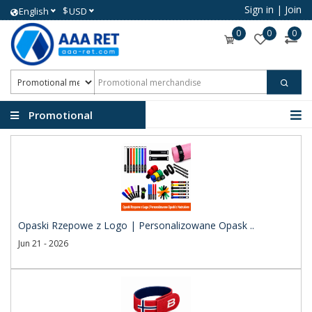
Sign in
|
Join
$
English
USD
0
0
0
Promotional
merchandise
Opaski Rzepowe z Logo | Personalizowane Opask ..
Jun 21 - 2026