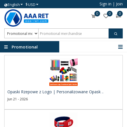
Sign in
|
Join
$
English
USD
0
0
0
Promotional
merchandise
Opaski Rzepowe z Logo | Personalizowane Opask ..
Jun 21 - 2026