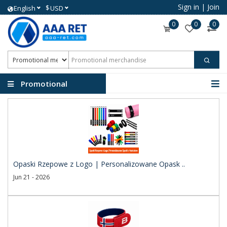
Sign in
|
Join
$
English
USD
0
0
0
Promotional
merchandise
Opaski Rzepowe z Logo | Personalizowane Opask ..
Jun 21 - 2026