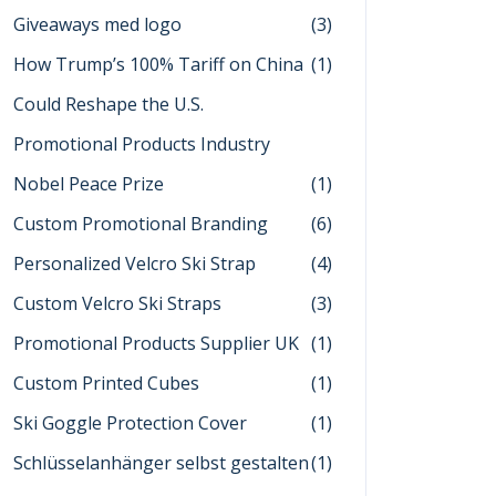
Giveaways med logo
(3)
How Trump’s 100% Tariff on China
(1)
Could Reshape the U.S.
Promotional Products Industry
Nobel Peace Prize
(1)
Custom Promotional Branding
(6)
Personalized Velcro Ski Strap
(4)
Custom Velcro Ski Straps
(3)
Promotional Products Supplier UK
(1)
Custom Printed Cubes
(1)
Ski Goggle Protection Cover
(1)
Schlüsselanhänger selbst gestalten
(1)