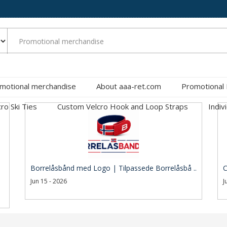
motional merchandise
About aaa-ret.com
Promotional
cro Ski Ties
Custom Velcro Hook and Loop Straps
Indiv
Borrelåsbånd med Logo | Tilpassede Borrelåsbå ..
C
Jun 15 - 2026
J