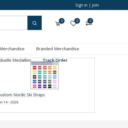
Sign in
|
Join
0
0
0
 Merchandise
Branded Merchandise
iduelle Medaillen
Track Order
ustom Nordic Ski Straps
un 14 - 2026