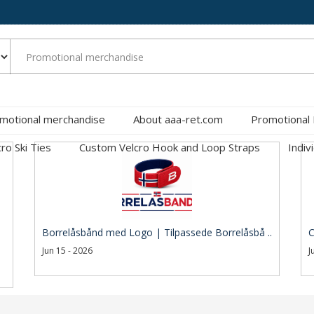
motional merchandise
About aaa-ret.com
Promotional
cro Ski Ties
Custom Velcro Hook and Loop Straps
Indiv
Borrelåsbånd med Logo | Tilpassede Borrelåsbå ..
C
Jun 15 - 2026
J