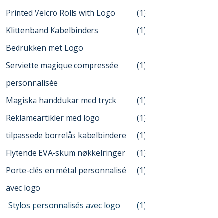
Printed Velcro Rolls with Logo
(1)
Klittenband Kabelbinders
(1)
Bedrukken met Logo
Serviette magique compressée
(1)
personnalisée
Magiska handdukar med tryck
(1)
Reklameartikler med logo
(1)
tilpassede borrelås kabelbindere
(1)
Flytende EVA-skum nøkkelringer
(1)
Porte-clés en métal personnalisé
(1)
avec logo
Stylos personnalisés avec logo
(1)