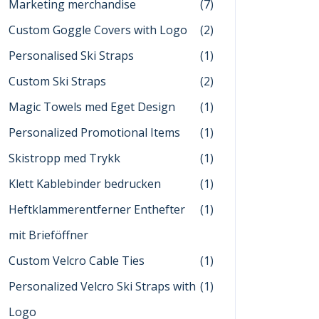
Marketing merchandise
(7)
Custom Goggle Covers with Logo
(2)
Personalised Ski Straps
(1)
Custom Ski Straps
(2)
Magic Towels med Eget Design
(1)
Personalized Promotional Items
(1)
Skistropp med Trykk
(1)
Klett Kablebinder bedrucken
(1)
Heftklammerentferner Enthefter
(1)
mit Brieföffner
Custom Velcro Cable Ties
(1)
Personalized Velcro Ski Straps with
(1)
Logo