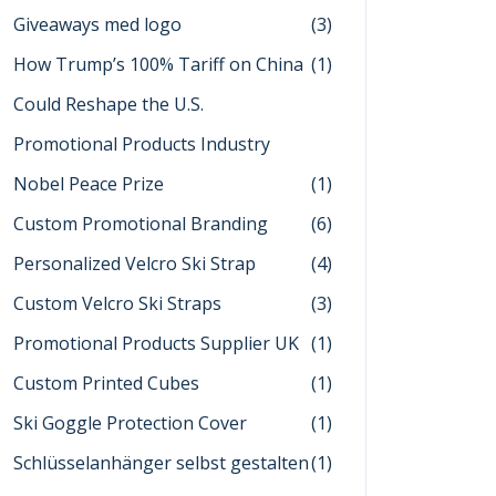
Giveaways med logo
(3)
How Trump’s 100% Tariff on China
(1)
Could Reshape the U.S.
Promotional Products Industry
Nobel Peace Prize
(1)
Custom Promotional Branding
(6)
Personalized Velcro Ski Strap
(4)
Custom Velcro Ski Straps
(3)
Promotional Products Supplier UK
(1)
Custom Printed Cubes
(1)
Ski Goggle Protection Cover
(1)
Schlüsselanhänger selbst gestalten
(1)