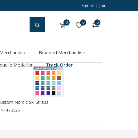
Sign in
|
Join
0
0
0
 Merchandise
Branded Merchandise
iduelle Medaillen
Track Order
ustom Nordic Ski Straps
un 14 - 2026