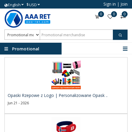
Sign in
|
Join
$
English
USD
0
0
0
Promotional
merchandise
Opaski Rzepowe z Logo | Personalizowane Opask ..
Jun 21 - 2026