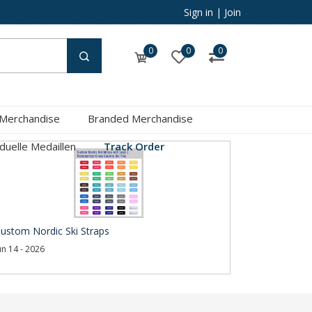
Sign in
|
Join
0
0
0
 Merchandise
Branded Merchandise
iduelle Medaillen
Track Order
ustom Nordic Ski Straps
un 14 - 2026