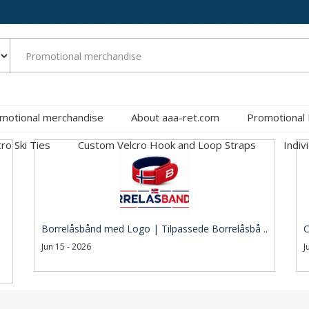
motional merchandise
About aaa-ret.com
Promotional
cro Ski Ties
Custom Velcro Hook and Loop Straps
Indiv
Borrelåsbånd med Logo | Tilpassede Borrelåsbå ..
C
Jun 15 - 2026
J