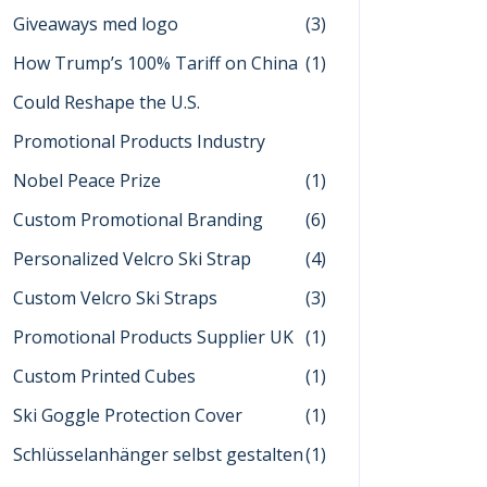
Giveaways med logo
(3)
How Trump’s 100% Tariff on China
(1)
Could Reshape the U.S.
Promotional Products Industry
Nobel Peace Prize
(1)
Custom Promotional Branding
(6)
Personalized Velcro Ski Strap
(4)
Custom Velcro Ski Straps
(3)
Promotional Products Supplier UK
(1)
Custom Printed Cubes
(1)
Ski Goggle Protection Cover
(1)
Schlüsselanhänger selbst gestalten
(1)